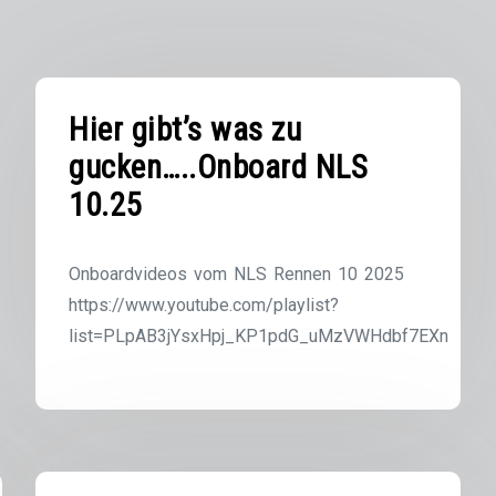
Hier gibt’s was zu
gucken…..Onboard NLS
10.25
Onboardvideos vom NLS Rennen 10 2025
https://www.youtube.com/playlist?
list=PLpAB3jYsxHpj_KP1pdG_uMzVWHdbf7EXn